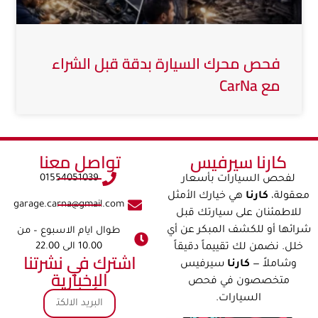
فحص محرك السيارة بدقة قبل الشراء
مع CarNa
كارنا سيرفيس​​
تواصل معنا​
01554051039
لفحص السيارات بأسعار
معقولة،
كارنا
هي خيارك الأمثل
garage.carna@gmail.com
للاطمئنان على سيارتك قبل
شرائها أو للكشف المبكر عن أي
طوال ايام الاسبوع – من
10.00 الى 22.00
خلل. نضمن لك تقييماً دقيقاً
اشترك في نشرتنا
وشاملاً —
كارنا
سيرفيس
الإخبارية
متخصصون في فحص
السيارات.