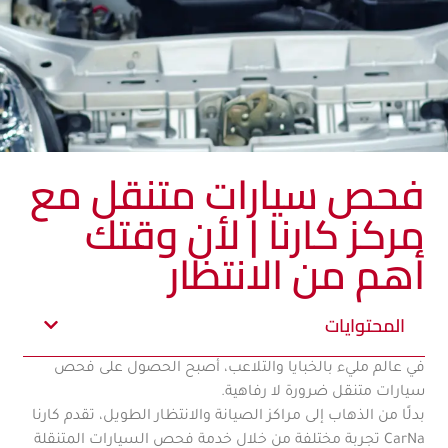
فحص سيارات متنقل مع
مركز كارنا | لأن وقتك
أهم من الانتظار
المحتوايات
في عالم مليء بالخبايا والتلاعب، أصبح الحصول على فحص
سيارات متنقل ضرورة لا رفاهية.
بدلًا من الذهاب إلى مراكز الصيانة والانتظار الطويل، تقدم كارنا
CarNa تجربة مختلفة من خلال خدمة فحص السيارات المتنقلة