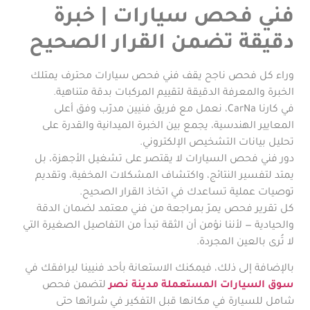
فني فحص سيارات | خبرة
دقيقة تضمن القرار الصحيح
وراء كل فحص ناجح يقف فني فحص سيارات محترف يمتلك
الخبرة والمعرفة الدقيقة لتقييم المركبات بدقة متناهية.
في كارنا CarNa، نعمل مع فريق فنيين مدرّب وفق أعلى
المعايير الهندسية، يجمع بين الخبرة الميدانية والقدرة على
تحليل بيانات التشخيص الإلكتروني.
دور فني فحص السيارات لا يقتصر على تشغيل الأجهزة، بل
يمتد لتفسير النتائج، واكتشاف المشكلات المخفية، وتقديم
توصيات عملية تساعدك في اتخاذ القرار الصحيح.
كل تقرير فحص يمرّ بمراجعة من فني معتمد لضمان الدقة
والحيادية — لأننا نؤمن أن الثقة تبدأ من التفاصيل الصغيرة التي
لا تُرى بالعين المجردة.
بالإضافة إلى ذلك، فيمكنك الاستعانة بأحد فنيينا ليرافقك في
سوق السيارات المستعملة مدينة نصر
لتضمن فحص
شامل للسيارة في مكانها قبل التفكير في شرائها حتى