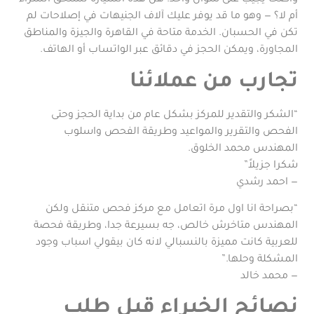
واضحًا يجيب على سؤال واحد: هل هذه السيارة تستحق الشراء
أم لا؟ — وهو ما قد يوفر عليك آلاف الجنيهات في إصلاحات لم
تكن في الحسبان. الخدمة متاحة في القاهرة والجيزة والمناطق
المجاورة، ويمكن الحجز في دقائق عبر الواتساب أو الهاتف.
تجارب من عملائنا
“الشكر والتقدير للمركز بشكل عام من بداية الحجز وحتى
الفحص والتقرير والمواعيد وطريقة الفحص واسلوب
المهندس محمد الخلوق.
شكرا جزيلاً”
— احمد رشدي
“بصراحة انا اول مرة اتعامل مع مركز فحص متنقل ولكن
المهندس متاخرش خالص، جه بسيرعة جدا، وطريقة فحصة
للعربية كانت مميزة بالنسبالي لانه كان بيقولي اسباب وجود
المشكلة وحلها.”
— محمد خالد
نصائح الخبراء قبل طلب