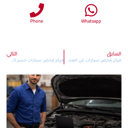
Phone
Whatsapp
السابق
التالي
مركز فحص سيارات في العجوزة | فحص ميداني بخبرة هندسية حقيقية
مركز فحص سيارات جسر السويس | فحص هندسي ميداني من كارنا CarNa 01554051039