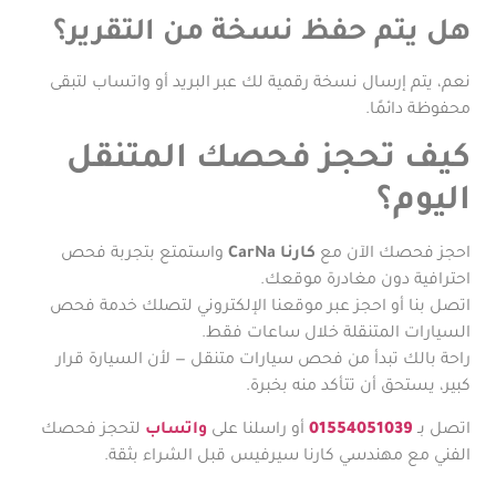
هل يتم حفظ نسخة من التقرير؟
نعم، يتم إرسال نسخة رقمية لك عبر البريد أو واتساب لتبقى
محفوظة دائمًا.
كيف تحجز فحصك المتنقل
اليوم؟
احجز فحصك الآن مع
كارنا CarNa
واستمتع بتجربة فحص
احترافية دون مغادرة موقعك.
اتصل بنا أو احجز عبر موقعنا الإلكتروني لتصلك خدمة فحص
السيارات المتنقلة خلال ساعات فقط.
راحة بالك تبدأ من فحص سيارات متنقل — لأن السيارة قرار
كبير، يستحق أن تتأكد منه بخبرة.
اتصل بـ
01554051039
أو راسلنا على
واتساب
لتحجز فحصك
الفني مع مهندسي كارنا سيرفيس قبل الشراء بثقة.