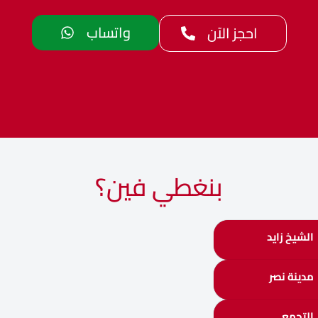
واتساب
احجز الآن
بنغطي فين؟
الشيخ زايد
مدينة نصر
التجمع