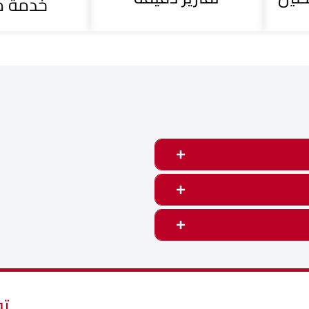
خدمة م
تو