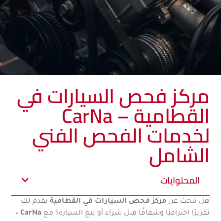
مركز فحص السيارات في
القطامية – CarNa
لخدمات الفحص الفني
الشامل
المحتوايات
هل تبحث عن
مركز فحص السيارات في القطامية
يقدم لك
تقريرًا احترافيًا وشفافًا قبل شراء أو بيع السيارة؟ مع
CarNa –