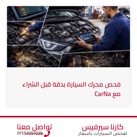
فحص محرك السيارة بدقة قبل الشراء
مع CarNa
كارنا سيرفيس​​
تواصل معنا​
01554051039
لفحص السيارات بأسعار