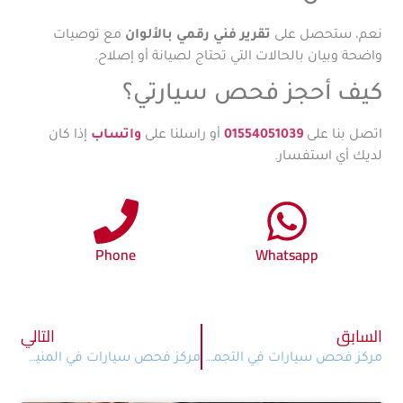
نعم، ستحصل على
تقرير فني رقمي بالألوان
مع توصيات
واضحة وبيان بالحالات التي تحتاج لصيانة أو إصلاح.
كيف أحجز فحص سيارتي؟
اتصل بنا على
01554051039
أو راسلنا على
واتساب
إذا كان
لديك أي استفسار.
Phone
Whatsapp
السابق
التالي
مركز فحص سيارات في التجمع الثالث: فحص ميداني احترافي مع كارنا CarNa
مركز فحص سيارات في المنيل – فحص احترافي شامل في موقع السيارة