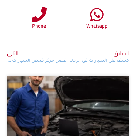
Phone
Whatsapp
السابق
التالي
كشف على السيارات فى الرحاب | فحص ميداني يصل إلى باب منزلك
افضل مركز فحص السيارات في حدائق اكتوبر 01554051039