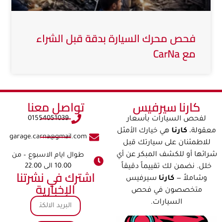
فحص محرك السيارة بدقة قبل الشراء
مع CarNa
كارنا سيرفيس​​
تواصل معنا​
01554051039
لفحص السيارات بأسعار
معقولة،
كارنا
هي خيارك الأمثل
garage.carna@gmail.com
للاطمئنان على سيارتك قبل
شرائها أو للكشف المبكر عن أي
طوال ايام الاسبوع – من
10.00 الى 22.00
خلل. نضمن لك تقييماً دقيقاً
اشترك في نشرتنا
وشاملاً —
كارنا
سيرفيس
الإخبارية
متخصصون في فحص
السيارات.