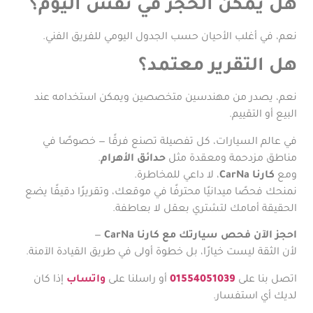
هل يمكن الحجز في نفس اليوم؟
نعم، في أغلب الأحيان حسب الجدول اليومي للفريق الفني.
هل التقرير معتمد؟
نعم، يصدر من مهندسين متخصصين ويمكن استخدامه عند
البيع أو التقييم.
في عالم السيارات، كل تفصيلة تصنع فرقًا — خصوصًا في
مناطق مزدحمة ومعقدة مثل
حدائق الأهرام
.
ومع
كارنا CarNa
، لا داعي للمخاطرة.
نمنحك فحصًا ميدانيًا محترفًا في موقعك، وتقريرًا دقيقًا يضع
الحقيقة أمامك لتشتري بعقل لا بعاطفة.
احجز الآن فحص سيارتك مع كارنا CarNa
—
لأن الثقة ليست خيارًا، بل خطوة أولى في طريق القيادة الآمنة.
اتصل بنا على
01554051039
أو راسلنا على
واتساب
إذا كان
لديك أي استفسار.