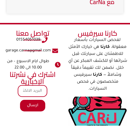
مع CarNa
كارنا سيرفيس​​
تواصل معنا​
01554051039
لفحص السيارات بأسعار
معقولة،
كارنا
هي خيارك الأمثل
garage.carna@gmail.com
للاطمئنان على سيارتك قبل
شرائها أو للكشف المبكر عن أي
طوال ايام الاسبوع – من
10.00 الى 22.00
خلل. نضمن لك تقييماً دقيقاً
اشترك في نشرتنا
وشاملاً —
كارنا
سيرفيس
الإخبارية
متخصصون في فحص
السيارات.
ارسال