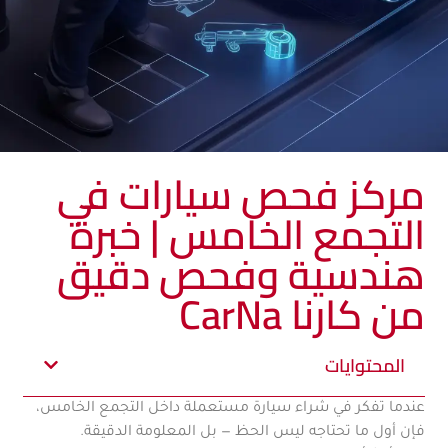
مركز فحص سيارات في
التجمع الخامس | خبرة
هندسية وفحص دقيق
من كارنا CarNa
المحتوايات
عندما تفكر في شراء سيارة مستعملة داخل التجمع الخامس،
فإن أول ما تحتاجه ليس الحظ — بل المعلومة الدقيقة.