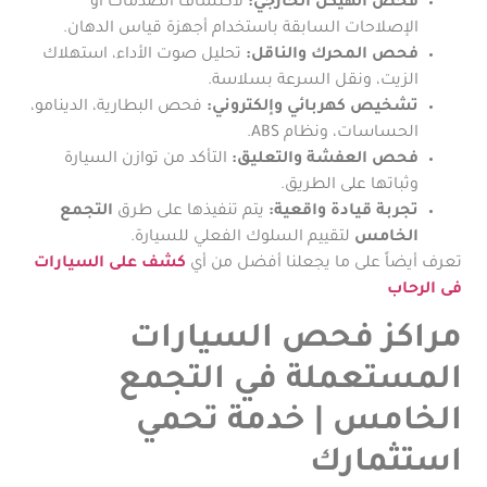
فحص الهيكل الخارجي:
لاكتشاف الصدمات أو
الإصلاحات السابقة باستخدام أجهزة قياس الدهان.
فحص المحرك والناقل:
تحليل صوت الأداء، استهلاك
الزيت، ونقل السرعة بسلاسة.
تشخيص كهربائي وإلكتروني:
فحص البطارية، الدينامو،
الحساسات، ونظام ABS.
فحص العفشة والتعليق:
التأكد من توازن السيارة
وثباتها على الطريق.
تجربة قيادة واقعية:
يتم تنفيذها على طرق
التجمع
الخامس
لتقييم السلوك الفعلي للسيارة.
تعرف أيضاً على ما يجعلنا أفضل من أي
كشف على السيارات
فى الرحاب
مراكز فحص السيارات
المستعملة في التجمع
الخامس | خدمة تحمي
استثمارك