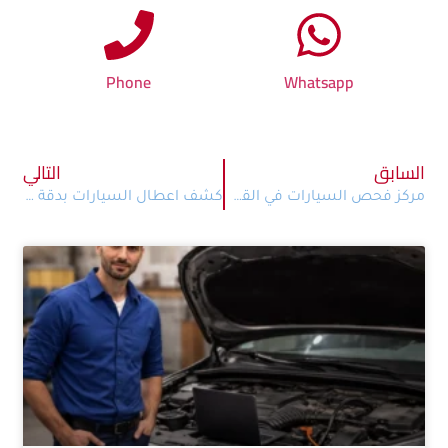
Phone
Whatsapp
السابق
التالي
مركز فحص السيارات في القطامية – CarNa لخدمات الفحص الفني الشامل
كشف اعطال السيارات بدقة واحترافية مع CarNa