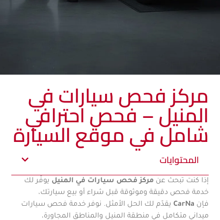
مركز فحص سيارات في
المنيل – فحص احترافي
شامل في موقع السيارة
المحتوايات
إذا كنت تبحث عن
مركز فحص سيارات في المنيل
يوفّر لك
خدمة فحص دقيقة وموثوقة قبل شراء أو بيع سيارتك،
فإن
CarNa
يقدّم لك الحل الأمثل. نوفر خدمة فحص سيارات
ميداني متكامل في منطقة المنيل والمناطق المجاورة،