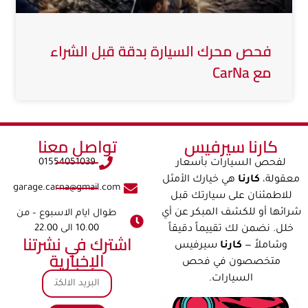
فحص محرك السيارة بدقة قبل الشراء
مع CarNa
كارنا سيرفيس​​
تواصل معنا​
01554051039
لفحص السيارات بأسعار
معقولة،
كارنا
هي خيارك الأمثل
garage.carna@gmail.com
للاطمئنان على سيارتك قبل
شرائها أو للكشف المبكر عن أي
طوال ايام الاسبوع – من
10.00 الى 22.00
خلل. نضمن لك تقييماً دقيقاً
اشترك في نشرتنا
وشاملاً —
كارنا
سيرفيس
الإخبارية
متخصصون في فحص
السيارات.